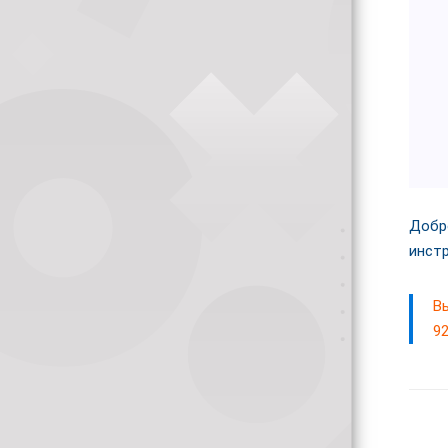
Добр
инст
В
92